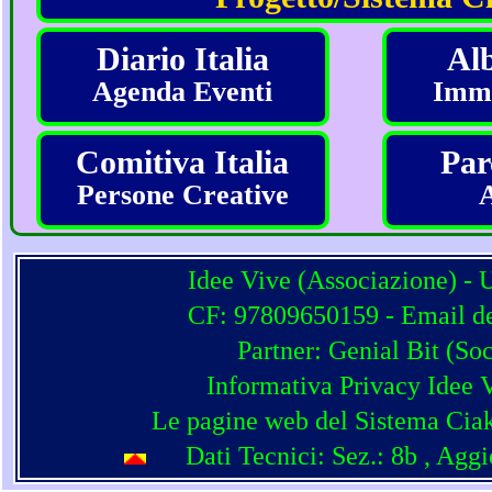
Diario Italia
Alb
Agenda Eventi
Imma
Comitiva Italia
Par
Persone Creative
Idee Vive (Associazione) - 
CF: 97809650159 - Email del
Partner:
Genial Bit
(
Soc
Informativa Privacy Idee 
Le pagine web del Sistema Ciak
Dati Tecnici: Sez.: 8b
, Agg